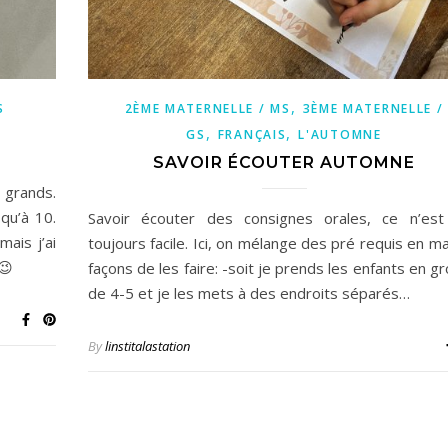
,
S
2ÈME MATERNELLE / MS
3ÈME MATERNELLE /
,
,
GS
FRANÇAIS
L'AUTOMNE
S
SAVOIR ÉCOUTER AUTOMNE
 grands.
qu’à 10.
Savoir écouter des consignes orales, ce n’est
mais j’ai
toujours facile. Ici, on mélange des pré requis en ma
😉
façons de les faire: -soit je prends les enfants en g
de 4-5 et je les mets à des endroits séparés…
By
linstitalastation