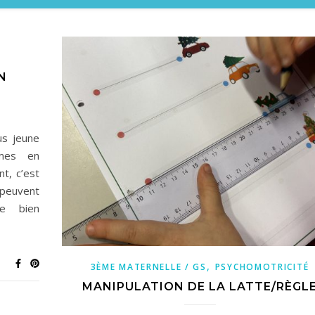
N
us jeune
mes en
t, c’est
 peuvent
re bien
,
3ÈME MATERNELLE / GS
PSYCHOMOTRICITÉ
MANIPULATION DE LA LATTE/RÈGL