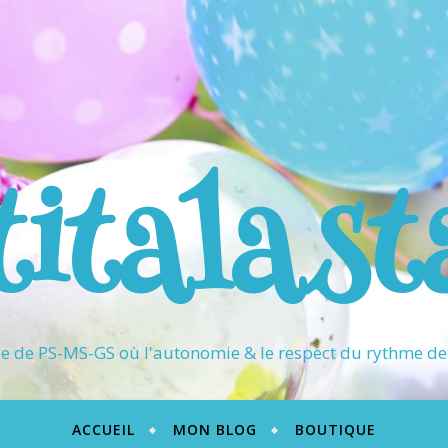
titalast
 de PS-MS-GS où l'autonomie & le respect du rythme de 
ACCUEIL
MON BLOG
BOUTIQUE