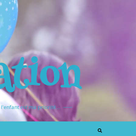
ation
l'enfant est ma priorité…