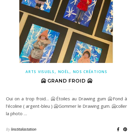
,
,
ARTS VISUELS
NOËL
NOS CRÉATIONS
🥶 GRAND FROID 🥶
Oui on a trop froid… 🥶Étoiles au Drawing gum 🥶Fond à
l’écoline ( argent-bleu ) 🥶Gommer le Drawing gum. 🥶coller
la photo …
By
linstitalastation