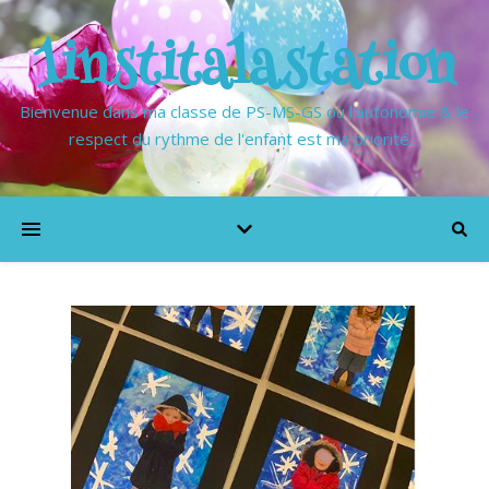
1institalastation
Bienvenue dans ma classe de PS-MS-GS où l'autonomie & le
respect du rythme de l'enfant est ma priorité…