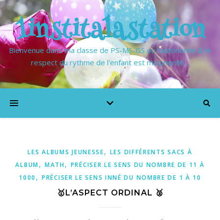
1institalastation
Bienvenue dans ma classe de PS-MS-GS où l'autonomie & le
respect du rythme de l'enfant est ma priorité…
,
LES ALBUMS JEUNESSE
LES DIFFÉRENTS SACS À
,
,
ALBUM
MATH
PRÉCISER LE SENS DU NOMBRE DE 11 À
,
1000
PRÉCISER LE SENS INNÉ DU NOMBRE DE 1 À 10
🥇L’ASPECT ORDINAL 🥈