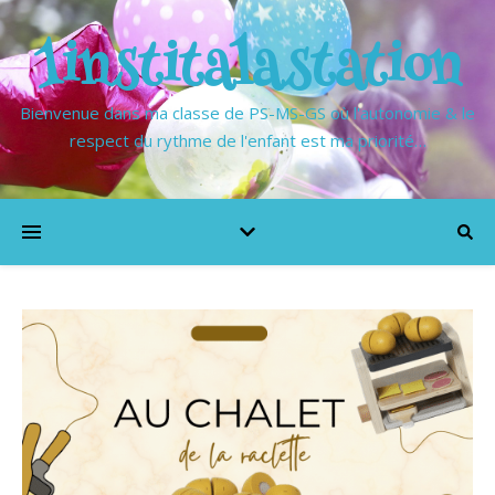
1institalastation
Bienvenue dans ma classe de PS-MS-GS où l'autonomie & le
respect du rythme de l'enfant est ma priorité…