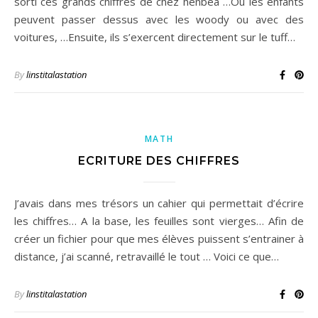
sorti ces grands chiffres de chez henbea …Où les enfants
peuvent passer dessus avec les woody ou avec des
voitures, …Ensuite, ils s’exercent directement sur le tuff…
By
linstitalastation
MATH
ECRITURE DES CHIFFRES
J’avais dans mes trésors un cahier qui permettait d’écrire
les chiffres… A la base, les feuilles sont vierges… Afin de
créer un fichier pour que mes élèves puissent s’entrainer à
distance, j’ai scanné, retravaillé le tout … Voici ce que…
By
linstitalastation