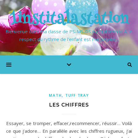
1institalastation
Bienvenue dans ma classe de PS-MS-GS où l'autonomie & le
respect du rythme de l'enfant est ma priorité…
,
MATH
TUFF TRAY
LES CHIFFRES
Essayer, se tromper, effacer,recommencer, réussir… Voilà
ce que j’adore… En parallèle avec les chiffres rugueux, j’ai