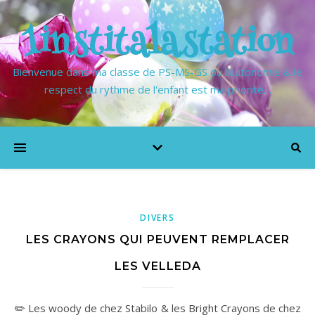
1institalastation
Bienvenue dans ma classe de PS-MS-GS où l'autonomie & le
respect du rythme de l'enfant est ma priorité…
DIVERS
LES CRAYONS QUI PEUVENT REMPLACER
LES VELLEDA
✏️ Les woody de chez Stabilo & les Bright Crayons de chez