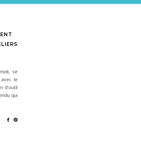
RENT
ELIERS
midi, se
 avec le
 d’outil
tendu qui