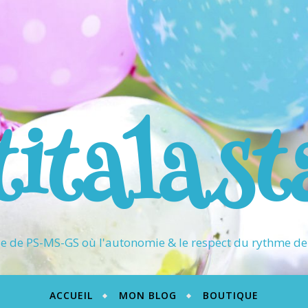
titalast
 de PS-MS-GS où l'autonomie & le respect du rythme de 
ACCUEIL
MON BLOG
BOUTIQUE