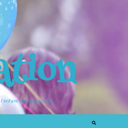
ation
l'enfant est ma priorité…