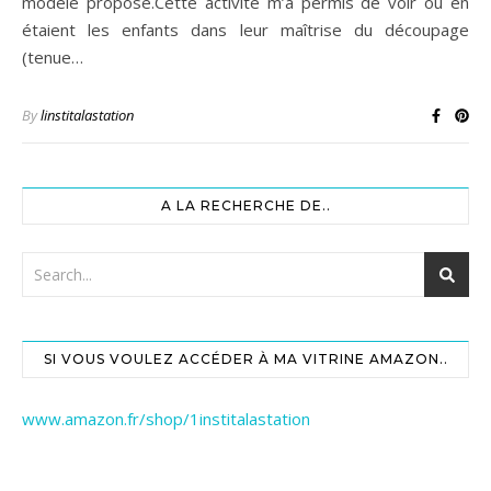
modèle proposé.Cette activité m’a permis de voir où en
étaient les enfants dans leur maîtrise du découpage
(tenue…
By
linstitalastation
A LA RECHERCHE DE..
SI VOUS VOULEZ ACCÉDER À MA VITRINE AMAZON..
www.amazon.fr/shop/1institalastation