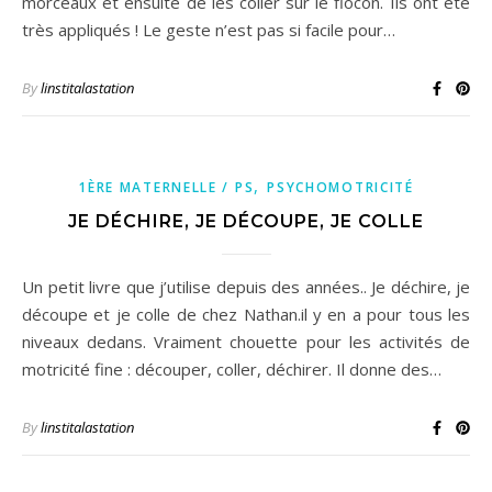
morceaux et ensuite de les coller sur le flocon. Ils ont été
très appliqués ! Le geste n’est pas si facile pour…
By
linstitalastation
,
1ÈRE MATERNELLE / PS
PSYCHOMOTRICITÉ
JE DÉCHIRE, JE DÉCOUPE, JE COLLE
Un petit livre que j’utilise depuis des années.. Je déchire, je
découpe et je colle de chez Nathan.il y en a pour tous les
niveaux dedans. Vraiment chouette pour les activités de
motricité fine : découper, coller, déchirer. Il donne des…
By
linstitalastation