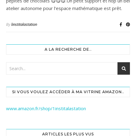
pépites de chocolats 😋😋😋.Un petit support et hop un bel
atelier autonome pour l’espace mathématique est prêt.
By
linstitalastation
A LA RECHERCHE DE..
SI VOUS VOULEZ ACCÉDER À MA VITRINE AMAZON..
www.amazon.fr/shop/1institalastation
ARTICLES LES PLUS VUS