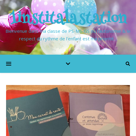
1institalastation
Bienvenue dans ma classe de PS-MS-GS où l'autonomie & le
respect du rythme de l'enfant est ma priorité…