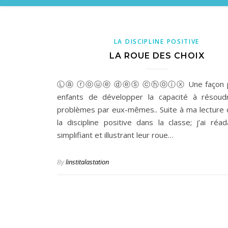
LA DISCIPLINE POSITIVE
LA ROUE DES CHOIX
Ⓛⓐ ⓡⓞⓤⓔ ⓓⓔⓢ ⓒⓗⓞⓘⓧ Une façon po
enfants de développer la capacité à résoud
problèmes par eux-mêmes.. Suite à ma lecture du
la discipline positive dans la classe; j’ai réa
simplifiant et illustrant leur roue…
By
linstitalastation