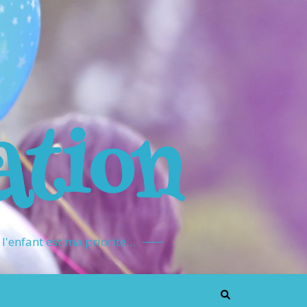
ation
l'enfant est ma priorité…