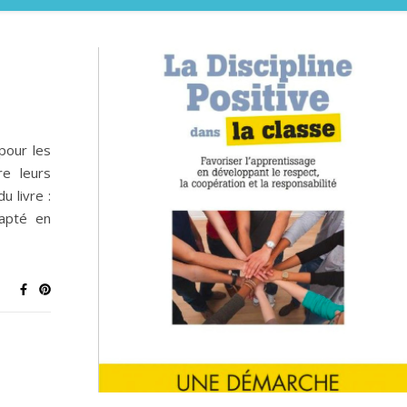
ur les
re leurs
 livre :
dapté en