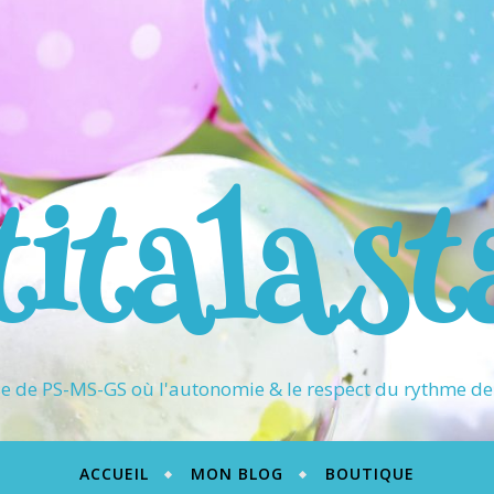
titalast
 de PS-MS-GS où l'autonomie & le respect du rythme de 
ACCUEIL
MON BLOG
BOUTIQUE