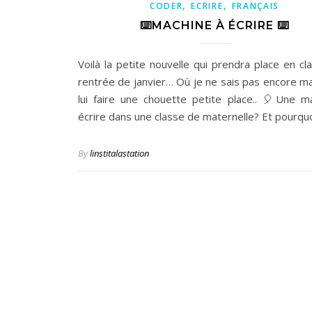
,
,
CODER
ECRIRE
FRANÇAIS
⌨️MACHINE À ÉCRIRE ⌨️
Voilà la petite nouvelle qui prendra place en cl
rentrée de janvier… Où je ne sais pas encore ma
lui faire une chouette petite place.. 🎈Une m
écrire dans une classe de maternelle? Et pourqu
By
linstitalastation