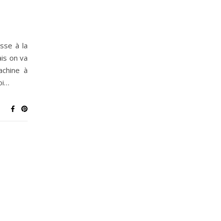
asse à la
is on va
achine à
oi…