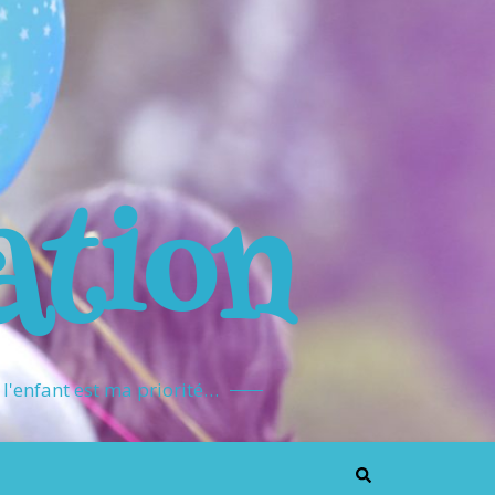
ation
l'enfant est ma priorité…