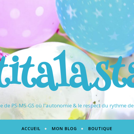
titalast
 de PS-MS-GS où l'autonomie & le respect du rythme de 
ACCUEIL
MON BLOG
BOUTIQUE