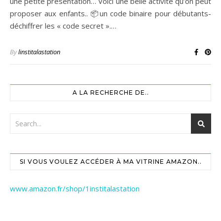
une petite présentation… Voici une belle activité qu’on peut
proposer aux enfants.. 📦un code binaire pour débutants-
déchiffrer les « code secret ».…
By
linstitalastation
A LA RECHERCHE DE..
SI VOUS VOULEZ ACCÉDER À MA VITRINE AMAZON..
www.amazon.fr/shop/1institalastation