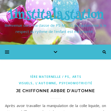
1institalastation
Bienvenue dans ma classe de PS-MS-GS où l'autonomie & le
respect du rythme de l'enfant est ma priorité…
,
1ÈRE MATERNELLE / PS
ARTS
,
,
VISUELS
L'AUTOMNE
PSYCHOMOTRICITÉ
JE CHIFFONNE ARBRE D’AUTOMNE
Après avoir travailler la manipulation de la colle liquide, on