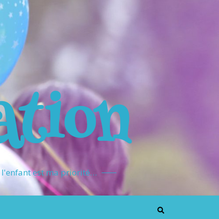
ation
l'enfant est ma priorité…