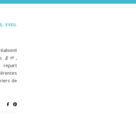
,
S
EVEIL
éalisent
es 🔬🌱,
n repart
érentes
riers de