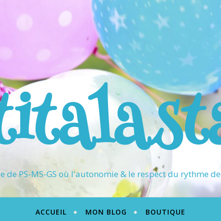
titalast
 de PS-MS-GS où l'autonomie & le respect du rythme de 
ACCUEIL
MON BLOG
BOUTIQUE