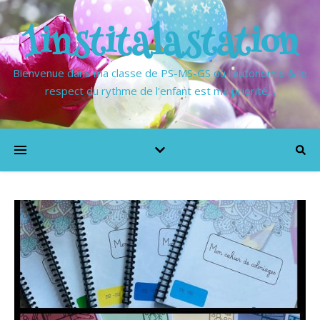
1institalastation
Bienvenue dans ma classe de PS-MS-GS où l'autonomie & le
respect du rythme de l'enfant est ma priorité…