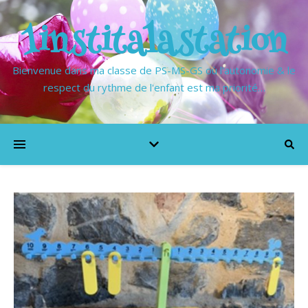
1institalastation
Bienvenue dans ma classe de PS-MS-GS où l'autonomie & le
respect du rythme de l'enfant est ma priorité…