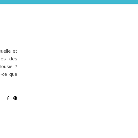
suelle et
lles des
alousie ?
t-ce que