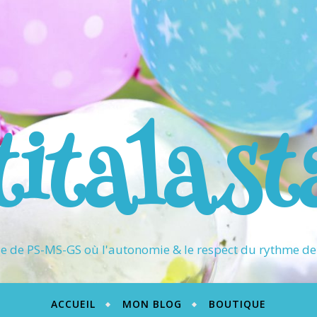
titalast
 de PS-MS-GS où l'autonomie & le respect du rythme de 
ACCUEIL
MON BLOG
BOUTIQUE