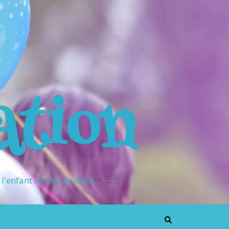
ation
l'enfant est ma priorité…