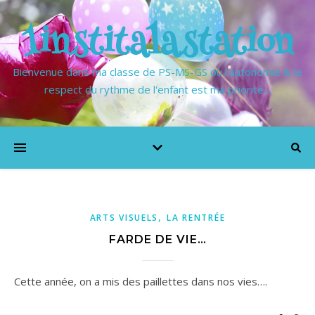
1institalastation
Bienvenue dans ma classe de PS-MS-GS où l'autonomie & le
respect du rythme de l'enfant est ma priorité…
,
ARTS VISUELS
LA RENTRÉE
FARDE DE VIE…
Cette année, on a mis des paillettes dans nos vies….