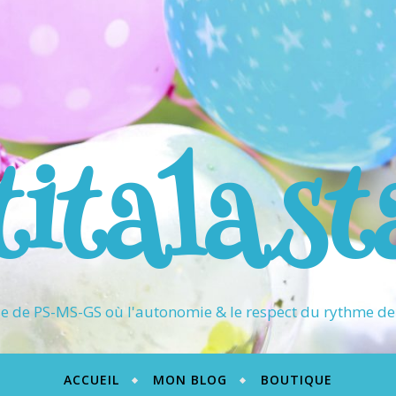
titalast
 de PS-MS-GS où l'autonomie & le respect du rythme de 
ACCUEIL
MON BLOG
BOUTIQUE