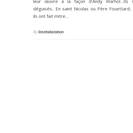
leur œuvre à la façon d’Andy Warhol…Ils 
déguisés.. En saint Nicolas ou Père Fouettard.. 
ils ont fait mitre…
By
linstitalastation