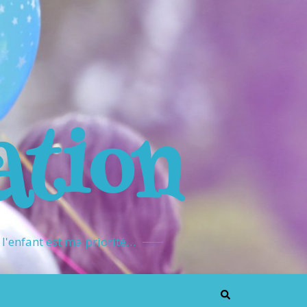
ation
l'enfant est ma priorité…