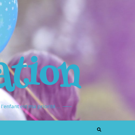
ation
l'enfant est ma priorité…