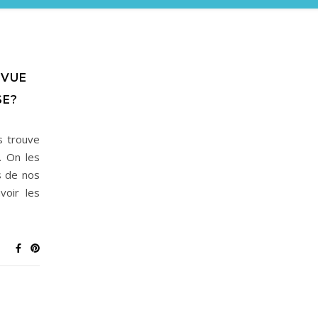
EVUE
SE?
s trouve
. On les
s de nos
voir les