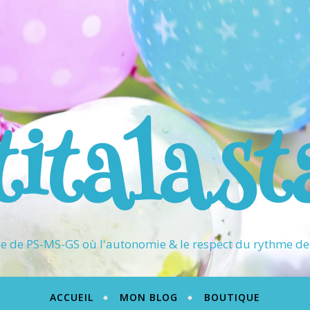
titalast
 de PS-MS-GS où l'autonomie & le respect du rythme de 
ACCUEIL
MON BLOG
BOUTIQUE