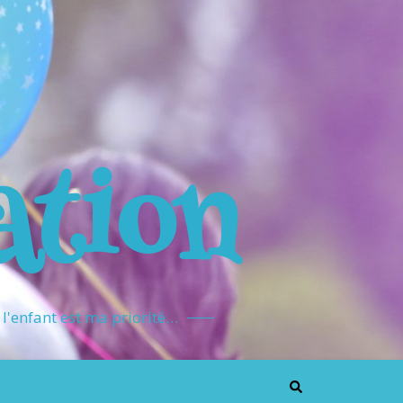
ation
l'enfant est ma priorité…