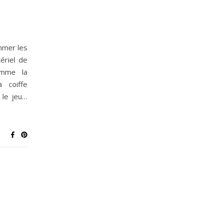
mmer les
ériel de
omme la
 coiffe
 le jeu…