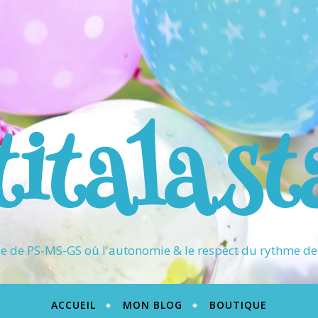
titalast
 de PS-MS-GS où l'autonomie & le respect du rythme de 
ACCUEIL
MON BLOG
BOUTIQUE