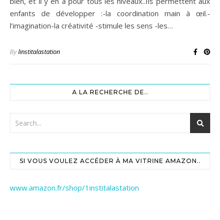
bien, et il y en a pour tous les niveaux..Ils permettent aux
enfants de développer :-la coordination main à œil.-
l’imagination-la créativité -stimule les sens -les…
By
linstitalastation
A LA RECHERCHE DE..
SI VOUS VOULEZ ACCÉDER À MA VITRINE AMAZON..
www.amazon.fr/shop/1institalastation