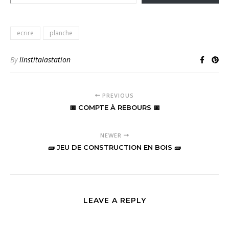
ecrire
planche
By
linstitalastation
PREVIOUS
📅 COMPTE À REBOURS 📅
NEWER
🧱 JEU DE CONSTRUCTION EN BOIS 🧱
LEAVE A REPLY