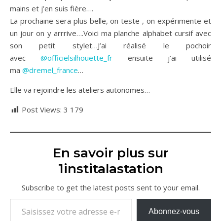
mains et j’en suis fière….
La prochaine sera plus belle, on teste , on expérimente et
un jour on y arrrive….Voici ma planche alphabet cursif avec
son petit stylet…J’ai réalisé le pochoir
avec
@officielsilhouette_fr
ensuite j’ai utilisé
ma
@dremel_france
…
Elle va rejoindre les ateliers autonomes…
Post Views:
3 179
En savoir plus sur
1institalastation
Subscribe to get the latest posts sent to your email.
Saisissez votre adresse e-mail…
Abonnez-vous