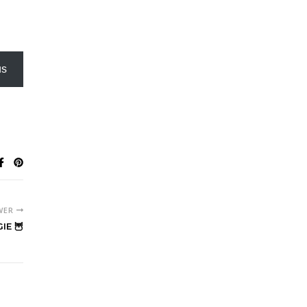
us
WER
IE 🦉