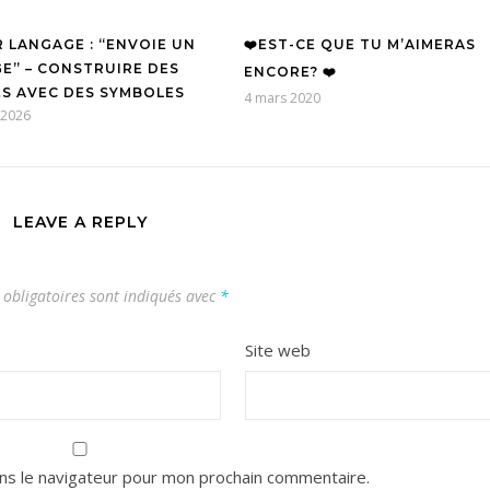
R LANGAGE : “ENVOIE UN
❤️EST-CE QUE TU M’AIMERAS
E” – CONSTRUIRE DES
ENCORE? ❤️
S AVEC DES SYMBOLES
4 mars 2020
 2026
LEAVE A REPLY
obligatoires sont indiqués avec
*
Site web
ns le navigateur pour mon prochain commentaire.