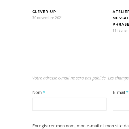
CLEVER-UP
ATELIE
30 novembre 2021
MESSAG
PHRASE
11 février
Votre adresse e-mail ne sera pas publiée.
Les champs 
Nom
*
E-mail
*
Enregistrer mon nom, mon e-mail et mon site da