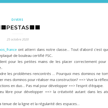
DIVERS
🟨PESTAS🟥🟦
25 octobre 2020
nos_france
ont atterri dans notre classe… Tout d’abord c’est quo
plaqué de bouleau certifié FSC..
dent pour les petites mains de les placer correctement pour q
..
soudre les problèmes rencontrés … Pourquoi mes dominos ne to
er mes dominos pour réaliser ma construction? ==> Vive la réfle
uctions en duo… Pas mal pour développer ==> l’esprit d’équipe.
u libre pour développer ==> la créativité autant dans les ate
 la tenue de la ligne et la régularité des espaces…