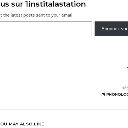
us sur 1institalastation
t the latest posts sent to your email.
Abonnez-vo
NE
🦉 PHONOLOG
YOU MAY ALSO LIKE