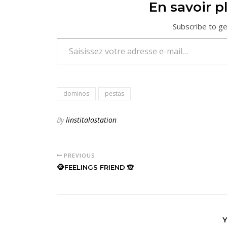
En savoir pl
Subscribe to ge
Saisissez votre adresse e-mail…
dominos
pestas
By
linstitalastation
PREVIOUS
🐵FEELINGS FRIEND 🙊