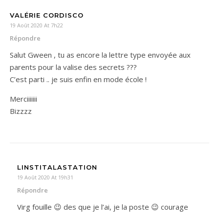
VALÉRIE CORDISCO
19 Août 2020 At 7h22
Répondre
Salut Gween , tu as encore la lettre type envoyée aux
parents pour la valise des secrets ???
C’est parti .. je suis enfin en mode école !
Merciiiiiii
Bizzzz
LINSTITALASTATION
19 Août 2020 At 19h31
Répondre
Virg fouille 😉 des que je l’ai, je la poste 😉 courage