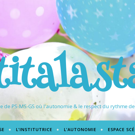
titalast
 de PS-MS-GS où l'autonomie & le respect du rythme de 
SE
L’INSTITUTRICE
L’AUTONOMIE
ESPACE SC