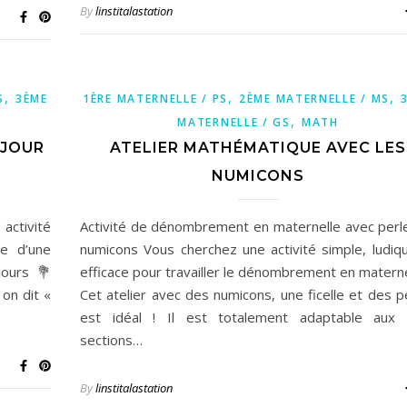
By
linstitalastation
,
,
,
S
3ÈME
1ÈRE MATERNELLE / PS
2ÈME MATERNELLE / MS
,
MATERNELLE / GS
MATH
NJOUR
ATELIER MATHÉMATIQUE AVEC LES
NUMICONS
activité
Activité de dénombrement en maternelle avec perl
ée d’une
numicons Vous cherchez une activité simple, ludiq
jours 💐
efficace pour travailler le dénombrement en materne
on dit «
Cet atelier avec des numicons, une ficelle et des p
est idéal ! Il est totalement adaptable aux t
sections…
By
linstitalastation