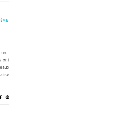
3ÈME
 un
s ont
seaux
alisé