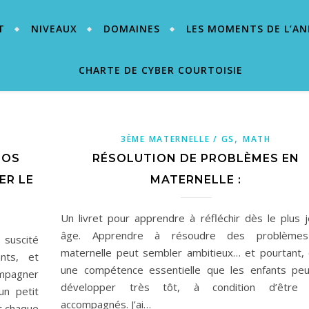
T
NIVEAUX
DOMAINES
LES MOMENTS DE L’AN
CHARTE DE CYBER COURTOISIE
,
3ÈME MATERNELLE / GS
MATH
NOS
RÉSOLUTION DE PROBLÈMES EN
ER LE
MATERNELLE :
Un livret pour apprendre à réfléchir dès le plus 
âge. Apprendre à résoudre des problème
 suscité
maternelle peut sembler ambitieux… et pourtant, 
nts, et
une compétence essentielle que les enfants pe
ompagner
développer très tôt, à condition d’être 
un petit
accompagnés. J’ai…
t chaque