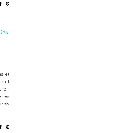
3ÈME
es et
ue et
lle ?
erles
rois