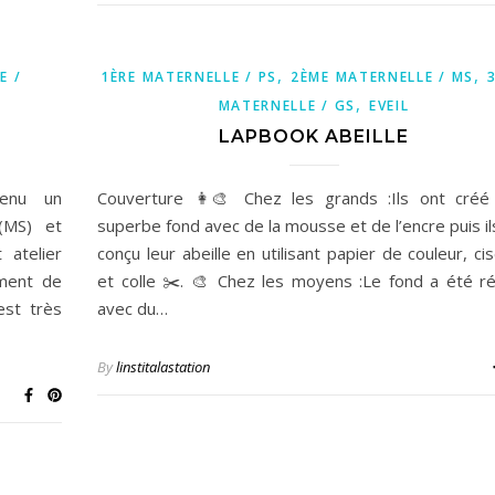
,
,
E /
1ÈRE MATERNELLE / PS
2ÈME MATERNELLE / MS
,
MATERNELLE / GS
EVEIL
LAPBOOK ABEILLE
venu un
Couverture 👩‍🎨 Chez les grands :Ils ont créé
(MS) et
superbe fond avec de la mousse et de l’encre puis il
 atelier
conçu leur abeille en utilisant papier de couleur, ci
ement de
et colle ✂️. 🎨 Chez les moyens :Le fond a été ré
est très
avec du…
By
linstitalastation