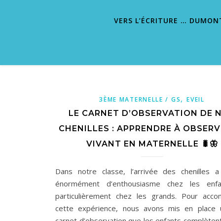
VERS L’ÉCRITURE … DUMON
,
3ÈME MATERNELLE / GS
EVEIL
LE CARNET D’OBSERVATION DE 
CHENILLES : APPRENDRE À OBSERV
VIVANT EN MATERNELLE 🐛🦋
Dans notre classe, l’arrivée des chenilles a
énormément d’enthousiasme chez les enfa
particulièrement chez les grands. Pour acc
cette expérience, nous avons mis en place 
carnet d’observation que les enfants complèten