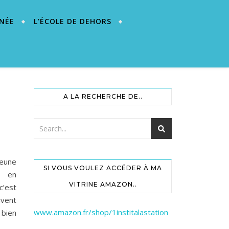
NÉE
L’ÉCOLE DE DEHORS
A LA RECHERCHE DE..
jeune
SI VOUS VOULEZ ACCÉDER À MA
s en
VITRINE AMAZON..
c’est
uvent
www.amazon.fr/shop/1institalastation
bien