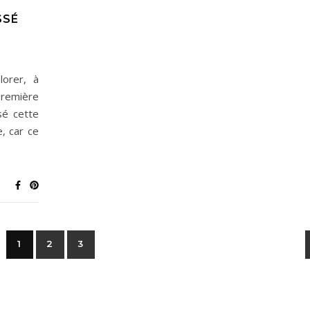
SSÉ
lorer, à
première
sé cette
, car ce
1
2
3