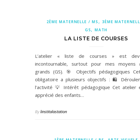
,
2ÈME MATERNELLE / MS
3ÈME MATERNELL
,
GS
MATH
LA LISTE DE COURSES
L’atelier « liste de courses » est de
incontournable, surtout pour mes moyens 
grands (GS). 🎯 Objectifs pédagogiques Cet
obligatoire a plusieurs objectifs : 🛍 Déroul
l’activité 💡 Intérêt pédagogique Cet atelier 
apprécié des enfants…
By
linstitalastation
,
1ÈRE MATERNELLE / PS
ARTS VISUELS