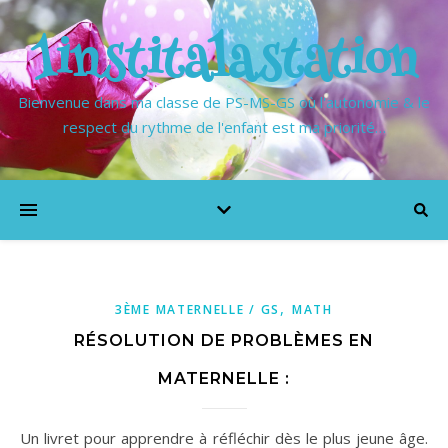
1institalastation
Bienvenue dans ma classe de PS-MS-GS où l'autonomie & le
respect du rythme de l'enfant est ma priorité…
,
3ÈME MATERNELLE / GS
MATH
RÉSOLUTION DE PROBLÈMES EN
MATERNELLE :
Un livret pour apprendre à réfléchir dès le plus jeune âge.