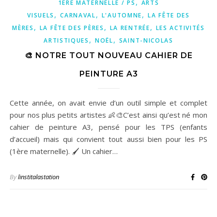
,
1ÈRE MATERNELLE / PS
ARTS
,
,
,
VISUELS
CARNAVAL
L'AUTOMNE
LA FÊTE DES
,
,
,
MÈRES
LA FÊTE DES PÈRES
LA RENTRÉE
LES ACTIVITÉS
,
,
ARTISTIQUES
NOËL
SAINT-NICOLAS
🎨 NOTRE TOUT NOUVEAU CAHIER DE
PEINTURE A3
Cette année, on avait envie d’un outil simple et complet
pour nos plus petits artistes 👶🎨C’est ainsi qu’est né mon
cahier de peinture A3, pensé pour les TPS (enfants
d’accueil) mais qui convient tout aussi bien pour les PS
(1ère maternelle). 🖌️ Un cahier…
By
linstitalastation