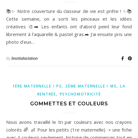
📚✨ Notre couverture du classeur de vie est prête ! ✨📚
Cette semaine, on a sorti les pinceaux et les idées
créatives 🎨➡️ Les enfants ont d’abord peint leur fond
librement à l’aquarelle & pastel gras.➡️ J’ai ensuite pris une
photo d’eux…
By
linstitalastation
,
,
1ÈRE MATERNELLE / PS
2ÈME MATERNELLE / MS
LA
,
RENTRÉE
PSYCHOMOTRICITÉ
GOMMETTES ET COULEURS
Nous avons travaillé le tri par couleurs avec nos crayons
colorés 🌈. 👶 Pour les petits (1re maternelle) ➝ une fiche
avec 4 couleurs seulement, histoire de commencer tout en