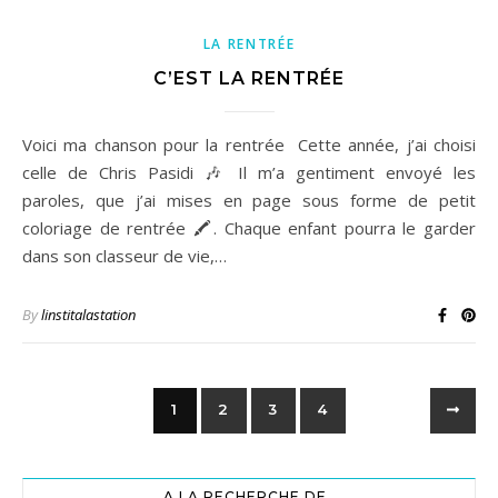
LA RENTRÉE
C’EST LA RENTRÉE
Voici ma chanson pour la rentrée Cette année, j’ai choisi
celle de Chris Pasidi 🎶 Il m’a gentiment envoyé les
paroles, que j’ai mises en page sous forme de petit
coloriage de rentrée 🖍️. Chaque enfant pourra le garder
dans son classeur de vie,…
By
linstitalastation
1
2
3
4
A LA RECHERCHE DE..