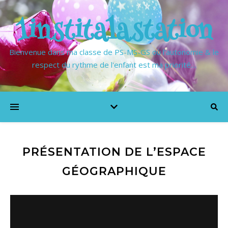
1institalastation
Bienvenue dans ma classe de PS-MS-GS où l'autonomie & le
respect du rythme de l'enfant est ma priorité…
PRÉSENTATION DE L’ESPACE
GÉOGRAPHIQUE