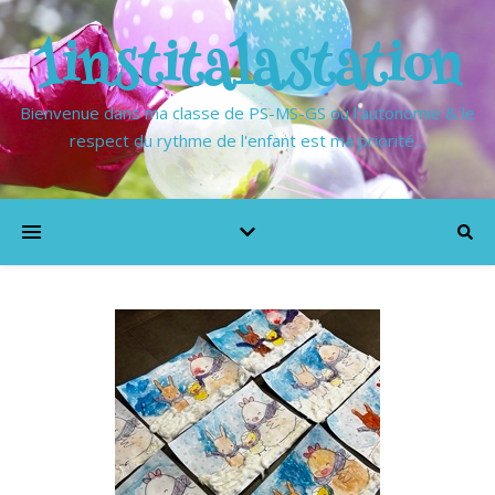
1institalastation
Bienvenue dans ma classe de PS-MS-GS où l'autonomie & le
respect du rythme de l'enfant est ma priorité…