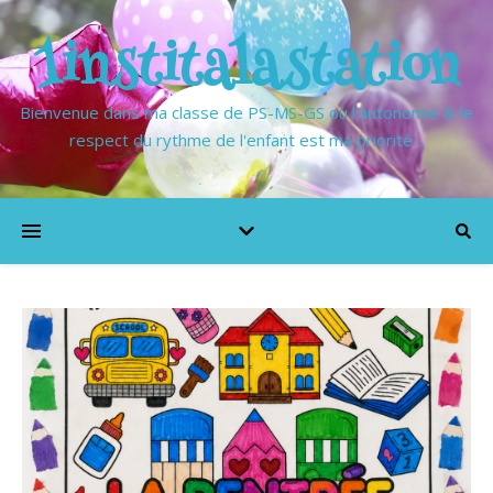
1institalastation
Bienvenue dans ma classe de PS-MS-GS où l'autonomie & le
respect du rythme de l'enfant est ma priorité…