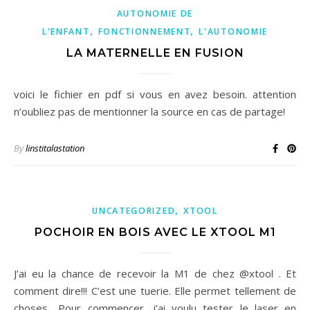
AUTONOMIE DE
,
,
L'ENFANT
FONCTIONNEMENT
L'AUTONOMIE
LA MATERNELLE EN FUSION
voici le fichier en pdf si vous en avez besoin. attention
n’oubliez pas de mentionner la source en cas de partage!
By
linstitalastation
,
UNCATEGORIZED
XTOOL
POCHOIR EN BOIS AVEC LE XTOOL M1
J’ai eu la chance de recevoir la M1 de chez @xtool . Et
comment dire!!! C’est une tuerie. Elle permet tellement de
choses.. Pour commencer, j’ai voulu tester le laser en