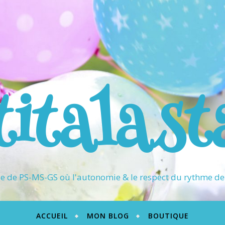
titalast
 de PS-MS-GS où l'autonomie & le respect du rythme de 
ACCUEIL
MON BLOG
BOUTIQUE