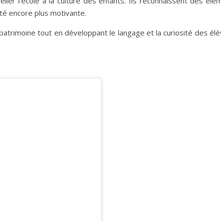
elier l’école à la culture des enfants. Ils reconnaissent des élé
vité encore plus motivante.
 patrimoine tout en développant le langage et la curiosité des él