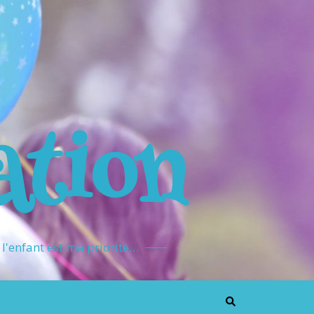
ation
l'enfant est ma priorité…