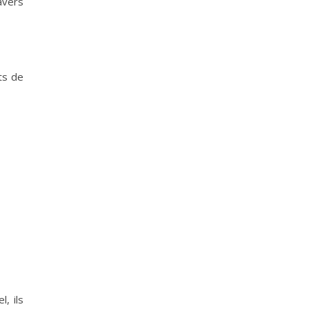
avers
ts de
, ils