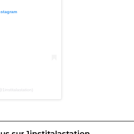
Instagram
institalastation)
us sur 1institalastation