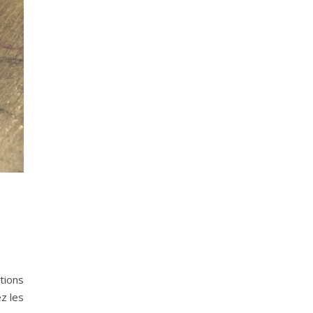
tions
ez les