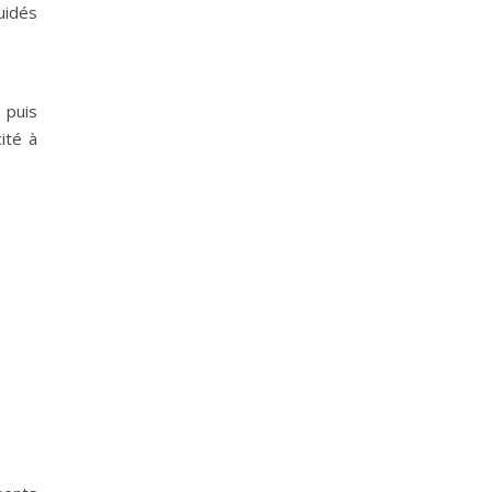
guidés
 puis
ité à