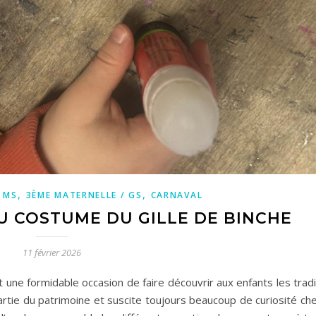
,
,
 MS
3ÈME MATERNELLE / GS
CARNAVAL
U COSTUME DU GILLE DE BINCHE
11 février 2026
 une formidable occasion de faire découvrir aux enfants les tradi
 partie du patrimoine et suscite toujours beaucoup de curiosité ch