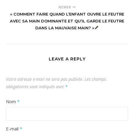
NEWER
« COMMENT FAIRE QUAND L’ENFANT OUVRE LE FEUTRE
AVEC SA MAIN DOMINANTE ET QU’IL GARDE LE FEUTRE
DANS LA MAUVAISE MAIN? »
LEAVE A REPLY
Votre adresse e-mail ne sera pas publiée.
Les champs
obligatoires sont indiqués avec
*
Nom
*
E-mail
*