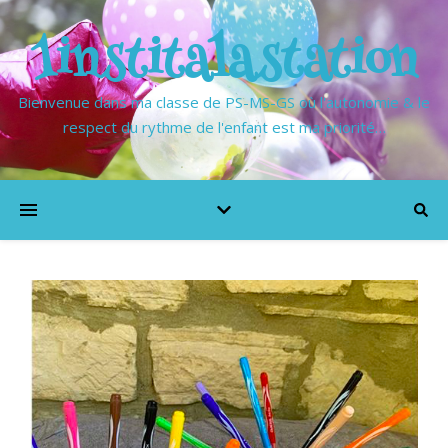
1institalastation
Bienvenue dans ma classe de PS-MS-GS où l'autonomie & le
respect du rythme de l'enfant est ma priorité…