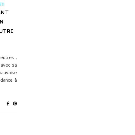
ED
ANT
IN
EUTRE
eutres ,
 avec sa
mauvaise
ndance à