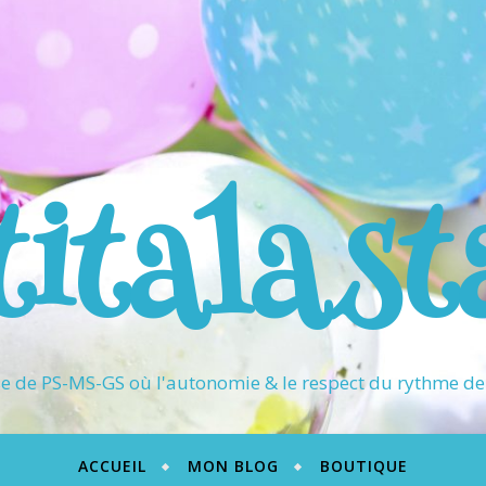
titalast
 de PS-MS-GS où l'autonomie & le respect du rythme de 
ACCUEIL
MON BLOG
BOUTIQUE