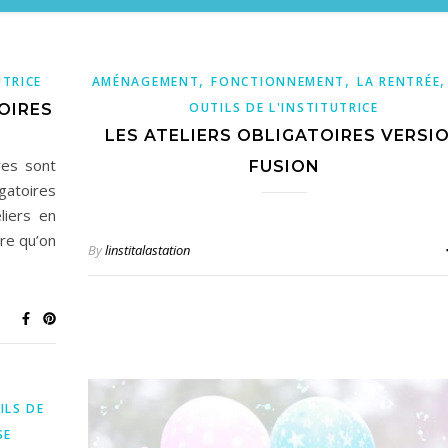
,
,
UTRICE
AMÉNAGEMENT
FONCTIONNEMENT
LA RENTRÉE
OUTILS DE L'INSTITUTRICE
OIRES
LES ATELIERS OBLIGATOIRES VERSI
res sont
FUSION
igatoires
liers en
re qu’on
By
linstitalastation
ILS DE
SE