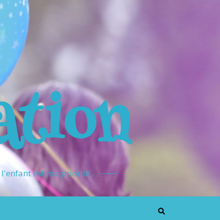
ation
l'enfant est ma priorité…