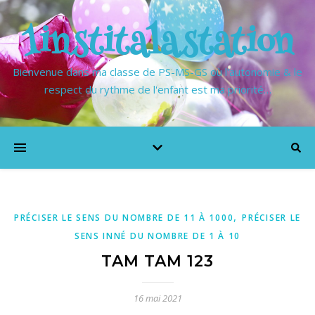
1institalastation
Bienvenue dans ma classe de PS-MS-GS où l'autonomie & le
respect du rythme de l'enfant est ma priorité…
,
PRÉCISER LE SENS DU NOMBRE DE 11 À 1000
PRÉCISER LE
SENS INNÉ DU NOMBRE DE 1 À 10
TAM TAM 123
16 mai 2021