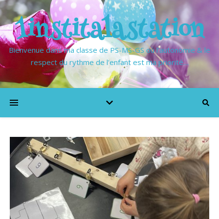
1institalastation
Bienvenue dans ma classe de PS-MS-GS où l'autonomie & le
respect du rythme de l'enfant est ma priorité…