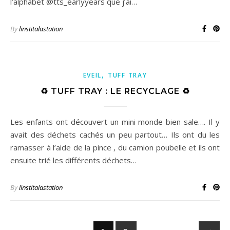
l’alphabet @tts_earlyyears que j’ai…
By
linstitalastation
,
EVEIL
TUFF TRAY
♻️ TUFF TRAY : LE RECYCLAGE ♻️
Les enfants ont découvert un mini monde bien sale…. Il y
avait des déchets cachés un peu partout… Ils ont du les
ramasser à l’aide de la pince , du camion poubelle et ils ont
ensuite trié les différents déchets…
By
linstitalastation