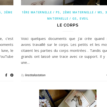
,
,
,
S
3ÈME
1ÈRE MATERNELLE / PS
2ÈME MATERNELLE / MS
,
MATERNELLE / GS
EVEIL
LE CORPS
, c’est
Voici quelques documents que j’ai crée quand 
 moments
avons travaillé sur le corps. Les petits et les m
lune, le
citaient les parties du corps montrées . Tandis qu
 YouTube
grands ont laissé une trace avec ce support. Il y 
une…
By
linstitalastation