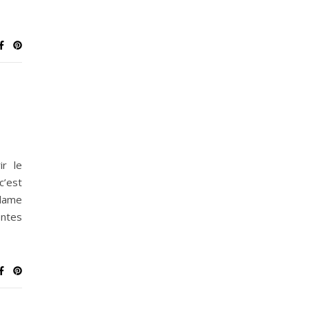
r le
c’est
 dame
entes