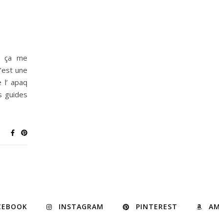
, ça me
’est une
 l’ apaq
s guides
CEBOOK
INSTAGRAM
PINTEREST
A