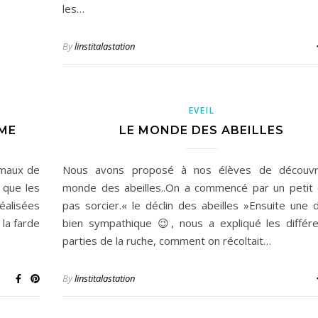
les…
By
linstitalastation
EVEIL
RME
LE MONDE DES ABEILLES
nimaux de
Nous avons proposé à nos élèves de découvri
 que les
monde des abeilles..On a commencé par un petit 
éalisées
pas sorcier.« le déclin des abeilles »Ensuite une
 la farde
bien sympathique 😉, nous a expliqué les différ
parties de la ruche, comment on récoltait…
By
linstitalastation