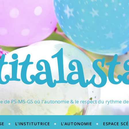
titalast
 de PS-MS-GS où l'autonomie & le respect du rythme de 
SE
L’INSTITUTRICE
L’AUTONOMIE
ESPACE SC